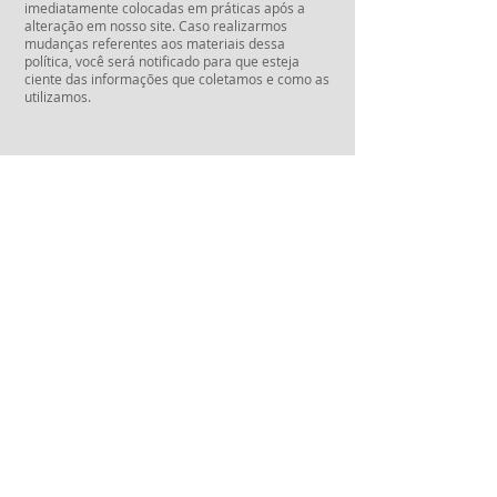
imediatamente colocadas em práticas após a
alteração em nosso site. Caso realizarmos
mudanças referentes aos materiais dessa
política, você será notificado para que esteja
ciente das informações que coletamos e como as
utilizamos.
Solaryun SPA Masculino
Av. Nossa Senhora de Copacabana, nº
534 - Sl. 306
Copacabana, Rio de Janeiro - RJ
(21) 3496-4571
/
99910-7221
/
97291-
7177
O Solaryn quer ficar mais perto de você!
Converse conosco no WhatsApp, curta nossa
página no Facebook e siga a gente no
Instagram: